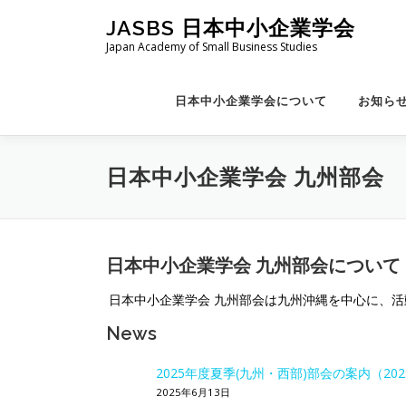
コ
JASBS 日本中小企業学会
ン
Japan Academy of Small Business Studies
テ
ン
ツ
日本中小企業学会について
お知ら
へ
ス
キ
日本中小企業学会 九州部会
ッ
プ
日本中小企業学会 九州部会について
日本中小企業学会 九州部会は九州沖縄を中心に、
News
2025年度夏季(九州・西部)部会の案内（2025
2025年6月13日