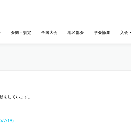
せ
会則・規定
全国大会
地区部会
学会論集
入会
活動をしています。
/7/19）