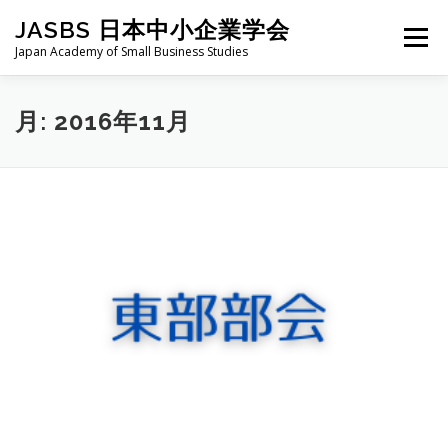
コ
JASBS 日本中小企業学会
ン
メニュー
テ
Japan Academy of Small Business Studies
ン
ツ
へ
日本中小企業学会について
お知らせ
会則・規定
月:
2016年11月
ス
キ
ッ
プ
全国大会
地区部会
学会論集
入会・会費
お問い合わせ
会員向け
旧サイト