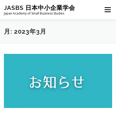
コ
JASBS 日本中小企業学会
ン
メニュー
テ
Japan Academy of Small Business Studies
ン
ツ
へ
日本中小企業学会について
お知らせ
会則・規定
月:
2023年3月
ス
キ
ッ
プ
全国大会
地区部会
学会論集
入会・会費
お問い合わせ
会員向け
旧サイト