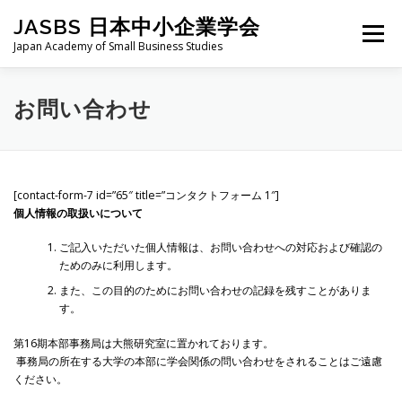
コ
JASBS 日本中小企業学会
ン
メニュー
テ
Japan Academy of Small Business Studies
ン
ツ
へ
日本中小企業学会について
お知らせ
会則・規定
お問い合わせ
ス
キ
ッ
プ
全国大会
地区部会
学会論集
入会・会費
[contact-form-7 id=”65″ title=”コンタクトフォーム 1″]
個人情報の取扱いについて
お問い合わせ
会員向け
旧サイト
ご記入いただいた個人情報は、お問い合わせへの対応および確認の
ためのみに利用します。
また、この目的のためにお問い合わせの記録を残すことがありま
す。
第16期本部事務局は大熊研究室に置かれております。
事務局の所在する大学の本部に学会関係の問い合わせをされることはご遠慮
ください。