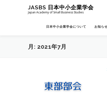
コ
JASBS 日本中小企業学会
ン
Japan Academy of Small Business Studies
テ
ン
ツ
日本中小企業学会について
お知ら
へ
ス
キ
月:
2021年7月
ッ
プ