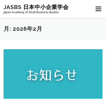
コ
JASBS 日本中小企業学会
ン
メニュー
テ
Japan Academy of Small Business Studies
ン
ツ
へ
日本中小企業学会について
お知らせ
会則・規定
月:
2026年2月
ス
キ
ッ
プ
全国大会
地区部会
学会論集
入会・会費
お問い合わせ
会員向け
旧サイト