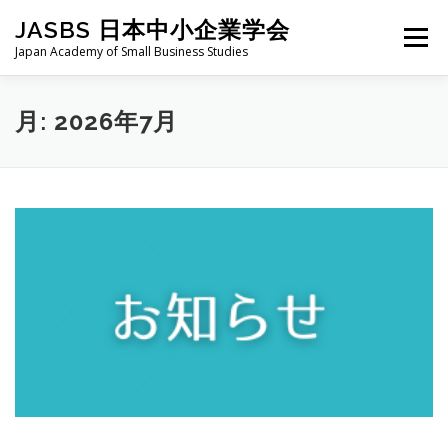
コ
JASBS 日本中小企業学会
ン
メニュー
テ
Japan Academy of Small Business Studies
ン
ツ
へ
日本中小企業学会について
お知らせ
会則・規定
月:
2026年7月
ス
キ
ッ
プ
全国大会
地区部会
学会論集
入会・会費
お問い合わせ
会員向け
旧サイト