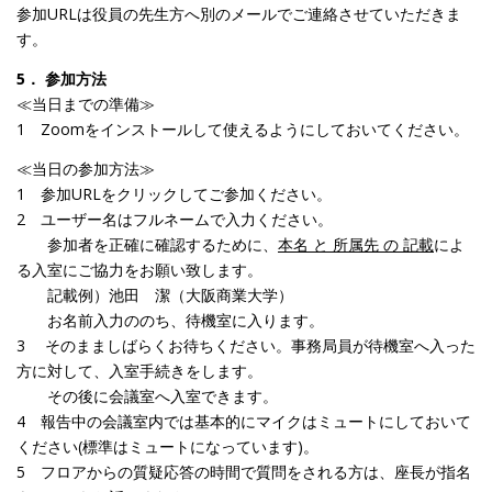
参加URLは役員の先生方へ別のメールでご連絡させていただきま
す。
5． 参加方法
≪当日までの準備≫
1 Zoomをインストールして使えるようにしておいてください。
≪当日の参加方法≫
1 参加URLをクリックしてご参加ください。
2 ユーザー名はフルネームで入力ください。
参加者を正確に確認するために、
本名 と 所属先 の 記載
によ
る入室にご協力をお願い致します。
記載例）池田 潔（大阪商業大学）
お名前入力ののち、待機室に入ります。
3 そのまましばらくお待ちください。事務局員が待機室へ入った
方に対して、入室手続きをします。
その後に会議室へ入室できます。
4 報告中の会議室内では基本的にマイクはミュートにしておいて
ください(標準はミュートになっています)。
5 フロアからの質疑応答の時間で質問をされる方は、座長が指名