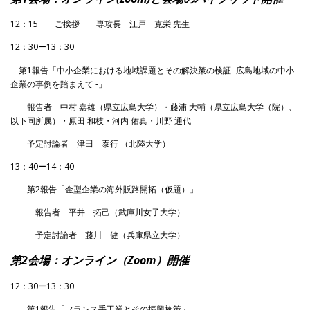
12：15 ご挨拶 専攻長 江戸 克栄 先生
12：30ー13：30
第1報告「中小企業における地域課題とその解決策の検証- 広島地域の中小
企業の事例を踏まえて -」
報告者 中村 嘉雄（県立広島大学）・藤浦 大輔（県立広島大学（院）、
以下同所属）・原田 和枝・河内 佑真・川野 通代
予定討論者 津田 泰行 （北陸大学）
13：40ー14：40
第2報告「金型企業の海外販路開拓（仮題）」
報告者 平井 拓己（武庫川女子大学）
予定討論者 藤川 健（兵庫県立大学）
第2会場：オンライン（Zoom）開催
12：30ー13：30
第1報告「フランス手工業とその振興施策」