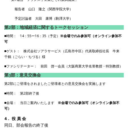
報告者 山口 隆之（関西学院大学）
予定討論者 大田 康博（駒澤大学）
第2部：地域経済に関するトークセッション
■時間： 14：55ー16：35（予定）
※会場でのみ参加可（オンライン参加不
可
■ゲスト： 株式会社ソアラサービス（広島市中区）代表取締役社長 牛来
千鶴（ごらい・ちづる）様
■ファシリテーター： 前田 啓一会員（大阪商業大学名誉教授・特別教授）
第3部：意見交換会
第2部にご登壇をされましたご登壇者との意見交換会を実施します
■時間： 第2部終了後
■会場： 当日ご案内いたします
※会場でのみ参加可（オンライン参加不
可）
4． 役 員 会
同日、部会報告の終了後