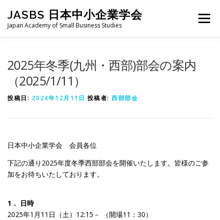
コ
JASBS 日本中小企業学会
ン
メニュー
テ
Japan Academy of Small Business Studies
ン
ツ
へ
日本中小企業学会について
お知らせ
会則・規定
2025年冬季(九州・西部)部会の案内
ス
キ
（2025/1/11）
ッ
プ
全国大会
地区部会
学会論集
入会・会費
投稿日:
2024年12月11日
投稿者:
西部部会
お問い合わせ
会員向け
旧サイト
日本中小企業学会 会員各位
下記の通り2025年度冬季西部部会を開催いたします。皆様のご参
加をお待ちいたしております。
1． 日時
2025年1月11日（土）12:15－ （開場11：30）