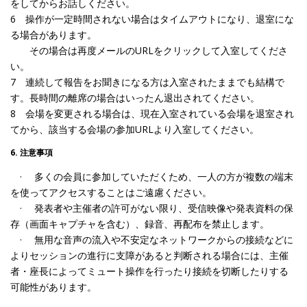
をしてからお話しください。
6 操作が一定時間されない場合はタイムアウトになり、退室にな
る場合があります。
その場合は再度メールのURLをクリックして入室してくださ
い。
7 連続して報告をお聞きになる方は入室されたままでも結構で
す。長時間の離席の場合はいったん退出されてください。
8 会場を変更される場合は、現在入室されている会場を退室され
てから、該当する会場の参加URLより入室してください。
6. 注意事項
· 多くの会員に参加していただくため、一人の方が複数の端末
を使ってアクセスすることはご遠慮ください。
· 発表者や主催者の許可がない限り、受信映像や発表資料の保
存（画面キャプチャを含む）、録音、再配布を禁止します。
· 無用な音声の流入や不安定なネットワークからの接続などに
よりセッションの進行に支障があると判断される場合には、主催
者・座長によってミュート操作を行ったり接続を切断したりする
可能性があります。