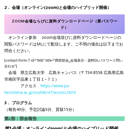
2． 会場（オンライン(zoom)と会場のハイブリッド開催）
ZOOM会場ならびに資料ダウンロードページ（要パスワー
ド）
オンライン参加 zoom会場並びに資料ダウンロードページの
閲覧パスワードはMLにて配信します。ご不明の場合は以下までお
問合ください。
[contact-form-7 id=”666″ title=”西部部会‗会場表示・資料DLパスワード問い
合わせ”]
会場 県立広島大学 広島キャンパス（〒734-8558 広島県広島
市南区宇品東１丁目１−７１）
アクセス
https://www.pu-
hiroshima.ac.jp/soshiki/47/access.html
3． プログラム
（報告40分、予定討論5分、質疑15分）
第1部：部会報告
第1会場：オンライン(zoom)と会場のハイブリッド開催