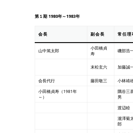
第１期
1980年～1983年
会長
副会長
常任理
小田橋貞
山中篤太郎
磯部浩
寿
末松玄六
加藤誠
会長代行
藤田敬三
小林靖
小田橋貞寿（1981年
隅谷三
～）
男
渡辺睦
瀧澤菊
郎