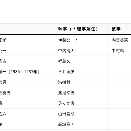
幹事（＊理事兼任）
監事
正孝
伊藤公一＊
内藤英憲
公一
中内清人
中村精
岱吉
福島久一
一（1986～1987年）
三井逸友
忠男
港徹雄
三喜男
渡辺幸男
廣一
足立文彦
玄六
山田基成
茂
高城寛＊