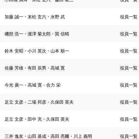
加藤 誠一・末松 玄六・水野 武
役員一覧
磯部 浩一・瀧澤 菊太郎・巽 信晴
役員一覧
鈴木 安昭・小川 英次・山本 順一
役員一覧
佐藤 芳雄・有田 辰男・高城 寛
役員一覧
今光 廣一・高城 寛・合力 栄
役員一覧
足立 文彦・二場 邦彦・久保田 英夫
役員一覧
足立 文彦・田中 充・久保田 英夫
役員一覧
三井 逸友・山田 基成・高田 亮爾・川上 義明
役員一覧