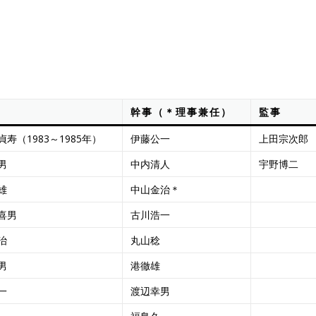
幹事（＊理事兼任）
監事
寿（1983～1985年）
伊藤公一
上田宗次郎
男
中内清人
宇野博二
雄
中山金治＊
喜男
古川浩一
治
丸山稔
男
港徹雄
一
渡辺幸男