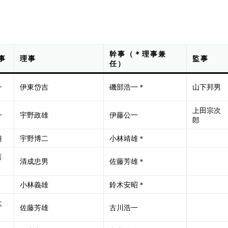
幹事（＊理事兼
事
理事
監事
任）
一
伊東岱吉
磯部浩一＊
山下邦男
上田宗次
一
宇野政雄
伊藤公一
郎
雄
宇野博二
小林靖雄＊
喜
清成忠男
佐藤芳雄＊
小林義雄
鈴木安昭＊
太
佐藤芳雄
古川浩一