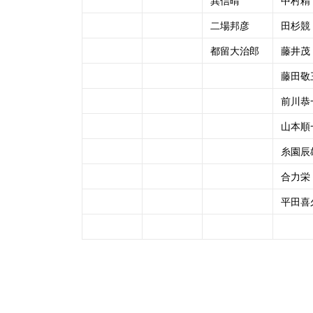
巽信晴
中村精
二場邦彦
田杉競
都留大治郎
藤井茂
藤田敬三
前川恭
山本順
糸園辰
合力栄
平田喜