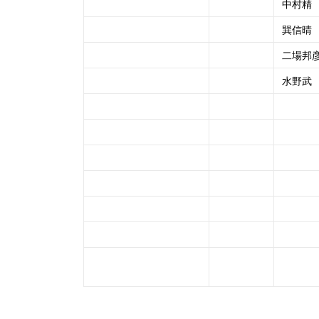
中村精
巽信晴
二場邦
水野武