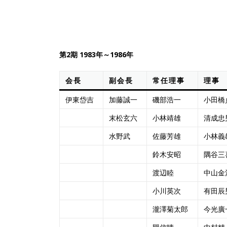
第2期 1983年～1986年
会長
副会長
常任理事
理事
伊東岱吉
加藤誠一
磯部浩一
小田橋貞
末松玄六
小林靖雄
清成忠
水野武
佐藤芳雄
小林義
鈴木安昭
隅谷三
渡辺睦
中山金
小川英次
有田辰
瀧澤菊太郎
今光廣