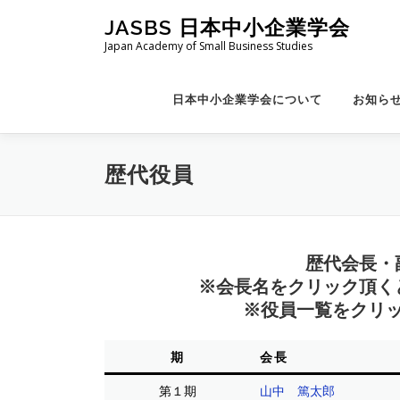
コ
JASBS 日本中小企業学会
ン
Japan Academy of Small Business Studies
テ
ン
ツ
日本中小企業学会について
お知ら
へ
ス
キ
歴代役員
ッ
プ
歴代会長・
※会長名をクリック頂く
​※役員一覧をクリ
期
会長
第１期
山中 篤太郎