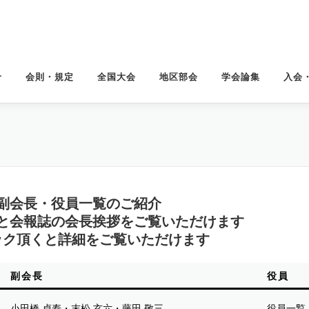
せ
会則・規定
全国大会
地区部会
学会論集
入会
副会長・役員一覧のご紹介
と会報誌の会長挨拶をご覧いただけます
ック頂くと詳細をご覧いただけます
副会長
役員
小田橋 貞寿・末松 玄六・藤田 敬三
役員一覧