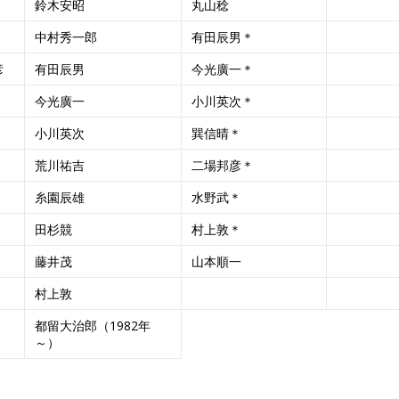
鈴木安昭
丸山稔
中村秀一郎
有田辰男＊
彦
有田辰男
今光廣一＊
今光廣一
小川英次＊
小川英次
巽信晴＊
荒川祐吉
二場邦彦＊
糸園辰雄
水野武＊
田杉競
村上敦＊
藤井茂
山本順一
村上敦
都留大治郎（1982年
～）