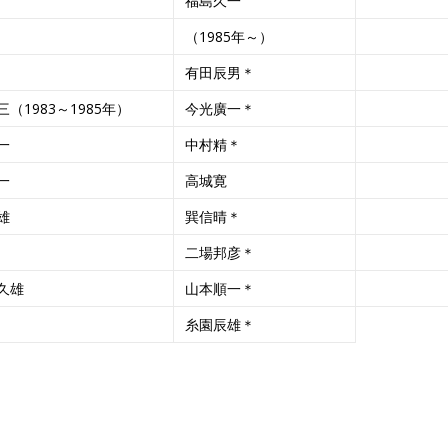
福島久一
（1985年～）
有田辰男＊
（1983～1985年）
今光廣一＊
一
中村精＊
一
高城寛
雄
巽信晴＊
二場邦彦＊
久雄
山本順一＊
糸園辰雄＊