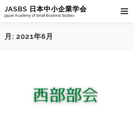
コ
JASBS 日本中小企業学会
ン
メニュー
テ
Japan Academy of Small Business Studies
ン
ツ
へ
日本中小企業学会について
お知らせ
会則・規定
月:
2021年6月
ス
キ
ッ
プ
全国大会
地区部会
学会論集
入会・会費
お問い合わせ
会員向け
旧サイト