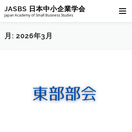
コ
JASBS 日本中小企業学会
ン
メニュー
テ
Japan Academy of Small Business Studies
ン
ツ
へ
日本中小企業学会について
お知らせ
会則・規定
月:
2026年3月
ス
キ
ッ
プ
全国大会
地区部会
学会論集
入会・会費
お問い合わせ
会員向け
旧サイト