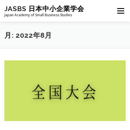
コ
JASBS 日本中小企業学会
ン
メニュー
テ
Japan Academy of Small Business Studies
ン
ツ
へ
日本中小企業学会について
お知らせ
会則・規定
月:
2022年8月
ス
キ
ッ
プ
全国大会
地区部会
学会論集
入会・会費
お問い合わせ
会員向け
旧サイト