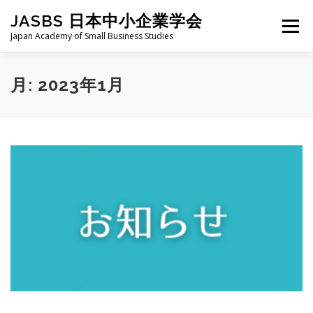
コ
JASBS 日本中小企業学会
ン
メニュー
テ
Japan Academy of Small Business Studies
ン
ツ
へ
日本中小企業学会について
お知らせ
会則・規定
月:
2023年1月
ス
キ
ッ
プ
全国大会
地区部会
学会論集
入会・会費
お問い合わせ
会員向け
旧サイト