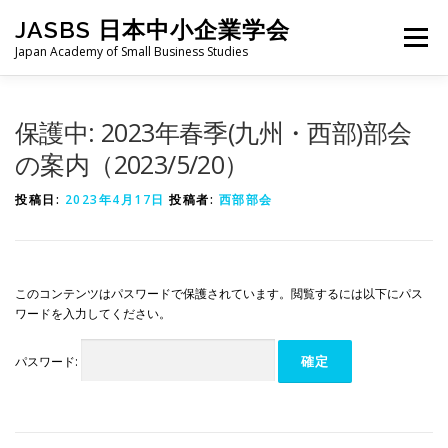
コ
JASBS 日本中小企業学会
ン
メニュー
テ
Japan Academy of Small Business Studies
ン
ツ
へ
日本中小企業学会について
お知らせ
会則・規定
保護中: 2023年春季(九州・西部)部会
ス
キ
の案内（2023/5/20）
ッ
プ
全国大会
地区部会
学会論集
入会・会費
投稿日:
2023年4月17日
投稿者:
西部部会
お問い合わせ
会員向け
旧サイト
このコンテンツはパスワードで保護されています。閲覧するには以下にパス
ワードを入力してください。
パスワード: