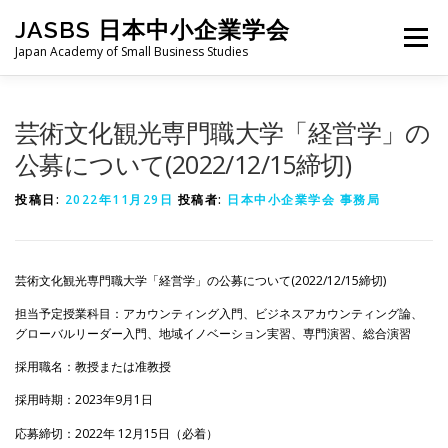
コ
JASBS 日本中小企業学会
ン
メニュー
テ
Japan Academy of Small Business Studies
ン
ツ
へ
日本中小企業学会について
お知らせ
会則・規定
芸術文化観光専門職大学「経営学」の
ス
キ
公募について(2022/12/15締切)
ッ
プ
全国大会
地区部会
学会論集
入会・会費
投稿日:
2022年11月29日
投稿者:
日本中小企業学会 事務局
お問い合わせ
会員向け
旧サイト
芸術文化観光専門職大学「経営学」の公募について(2022/12/15締切)
担当予定授業科目：アカウンティング入門、ビジネスアカウンティング論、
グローバルリーダー入門、地域イノベーション実習、専門演習、総合演習
採用職名：教授または准教授
採用時期：2023年9月1日
応募締切：2022年 12月15日（必着）