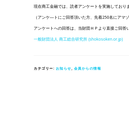
現在商工金融では、読者アンケートを実施しております
（アンケ―トにご回答頂いた方、先着250名にアマゾ
アンケートへの回答は、当財団ＨＰより直接ご回答
一般財団法人 商工総合研究所 (shokosoken.or.jp)
カテゴリー:
お知らせ
,
会員からの情報