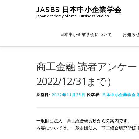
コ
JASBS 日本中小企業学会
ン
Japan Academy of Small Business Studies
テ
ン
ツ
日本中小企業学会について
お知ら
へ
ス
キ
ッ
商工金融 読者アンケー
プ
2022/12/31まで）
投稿日:
2022年11月25日
投稿者:
日本中小企業学会 
一般財団法人 商工総合研究所からの案内です。
内容については、一般財団法人 商工総合研究所様