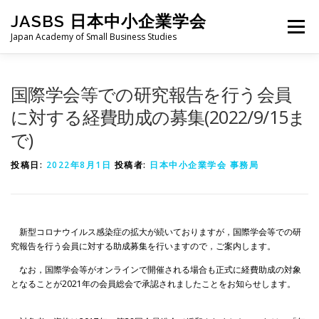
コ
JASBS 日本中小企業学会
ン
メニュー
テ
Japan Academy of Small Business Studies
ン
ツ
へ
日本中小企業学会について
お知らせ
会則・規定
国際学会等での研究報告を行う会員
ス
キ
に対する経費助成の募集(2022/9/15ま
ッ
で)
プ
全国大会
地区部会
学会論集
入会・会費
投稿日:
2022年8月1日
投稿者:
日本中小企業学会 事務局
お問い合わせ
会員向け
旧サイト
新型コロナウイルス感染症の拡大が続いておりますが，国際学会等での研
究報告を行う会員に対する助成募集を行いますので，ご案内します。
なお，国際学会等がオンラインで開催される場合も正式に経費助成の対象
となることが2021年の会員総会で承認されましたことをお知らせします。