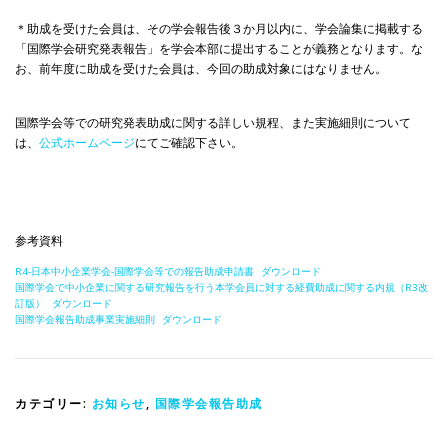
＊助成を受けた会員は、その学会報告後３か月以内に、学会論集に掲載する
「国際学会研究発表報告」を学会本部に提出することが義務となります。な
お、前年度に助成を受けた会員は、今回の助成対象にはなりません。
国際学会等での研究発表助成に関する詳しい規程、また実施細則について
は、
公式ホームページ
にてご確認下さい。
参考資料
R4-日本中小企業学会-国際学会等での報告助成申請書
ダウンロード
国際学会で中小企業に関する研究報告を行う本学会員に対する経費助成に関する内規（R3改
訂版）
ダウンロード
国際学会報告助成事業実施細則
ダウンロード
カテゴリー:
お知らせ
,
国際学会報告助成