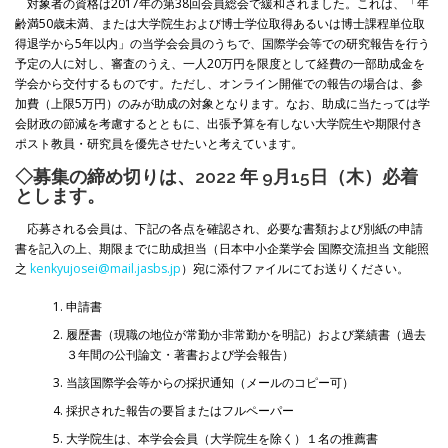
対象者の資格は2017年の第38回会員総会で緩和されました。これは、「年
齢満50歳未満、または大学院生および博士学位取得あるいは博士課程単位取
得退学から5年以内」の当学会会員のうちで、国際学会等での研究報告を行う
予定の人に対し、審査のうえ、一人20万円を限度として経費の一部助成金を
学会から交付するものです。ただし、オンライン開催での報告の場合は、参
加費（上限5万円）のみが助成の対象となります。なお、助成に当たっては学
会財政の節減を考慮するとともに、出張予算を有しない大学院生や期限付き
ポスト教員・研究員を優先させたいと考えています。
◇募集の締め切りは、2022 年 9月15日（木）必着
とします。
応募される会員は、下記の各点を確認され、必要な書類および別紙の申請
書を記入の上、期限までに助成担当（日本中小企業学会 国際交流担当 文能照
之
kenkyujosei@mail.jasbs.jp
）宛に添付ファイルにてお送りください。
申請書
履歴書（現職の地位が常勤か非常勤かを明記）および業績書（過去
３年間の公刊論文・著書および学会報告）
当該国際学会等からの採択通知（メールのコピー可）
採択された報告の要旨またはフルペーパー
大学院生は、本学会会員（大学院生を除く）１名の推薦書