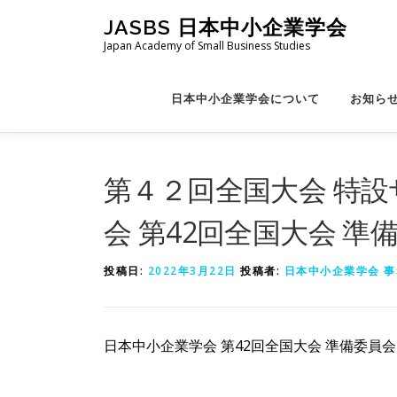
コ
JASBS 日本中小企業学会
ン
Japan Academy of Small Business Studies
テ
ン
ツ
日本中小企業学会について
お知ら
へ
ス
キ
ッ
第４２回全国大会 特設
プ
会 第42回全国大会 準
投稿日:
2022年3月22日
投稿者:
日本中小企業学会 事
日本中小企業学会 第42回全国大会 準備委員