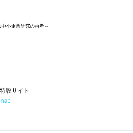
の中小企業研究の再考～
 特設サイト
dnac