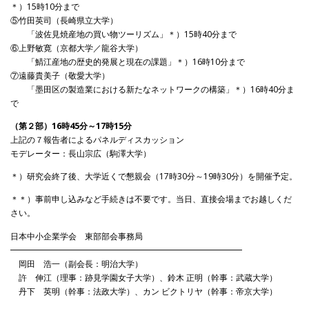
＊）15時10分まで
⑤竹田英司（長崎県立大学）
「波佐見焼産地の買い物ツーリズム」＊）15時40分まで
⑥上野敏寛（京都大学／龍谷大学）
「鯖江産地の歴史的発展と現在の課題」＊）16時10分まで
⑦遠藤貴美子（敬愛大学）
「墨田区の製造業における新たなネットワークの構築」＊）16時40分ま
で
（第２部）16時45分～17時15分
上記の７報告者によるパネルディスカッション
モデレーター：長山宗広（駒澤大学）
＊）研究会終了後、大学近くで懇親会（17時30分～19時30分）を開催予定。
＊＊）事前申し込みなど手続きは不要です。当日、直接会場までお越しくだ
さい。
日本中小企業学会 東部部会事務局
━━━━━━━━━━━━━━━━━━━━━━━━━━━━
岡田 浩一（副会長：明治大学）
許 伸江（理事：跡見学園女子大学）、鈴木 正明（幹事：武蔵大学）
丹下 英明（幹事：法政大学）、カン ビクトリヤ（幹事：帝京大学）