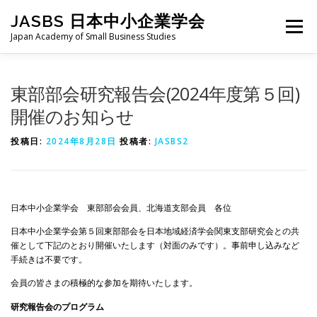
コ
JASBS 日本中小企業学会
ン
メニュー
テ
Japan Academy of Small Business Studies
ン
ツ
へ
日本中小企業学会について
お知らせ
会則・規定
東部部会研究報告会(2024年度第５回)
ス
キ
開催のお知らせ
ッ
プ
全国大会
地区部会
学会論集
入会・会費
投稿日:
2024年8月28日
投稿者:
JASBS2
お問い合わせ
会員向け
旧サイト
日本中小企業学会 東部部会会員、北海道支部会員 各位
日本中小企業学会第５回東部部会を日本地域経済学会関東支部研究会との共
催として下記のとおり開催いたします（対面のみです）。事前申し込みなど
手続きは不要です。
会員の皆さまの積極的な参加を期待いたします。
研究報告会のプログラム