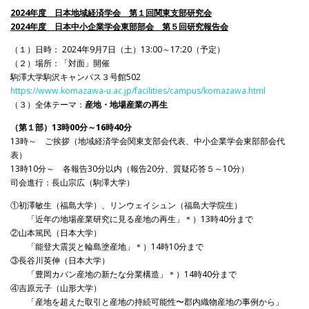
2024年度 日本地域経済学会 第１回関東支部研究会
2024年度 日本中小企業学会東部部会 第５回研究報告会
（１）日時： 2024年9月7日（土）13:00～17:20（予定）
（２）場所：「対面」開催
駒澤大学駒沢キャンパス３号館502
https://www.komazawa-u.ac.jp/facilities/campus/komazawa.html
（３）全体テーマ：
産地・地場産業の再生
（第１部）13時00分～16時40分
13時～ ご挨拶（地域経済学会関東支部会代表、中小企業学会東部部会代
表）
13時10分～ 各報告30分以内（報告20分、質疑応答５～10分）
司会進行：長山宗広（駒澤大学）
①初澤敏生（福島大学）、リンウェイシュン（福島大学院生）
「近年の地場産業研究に見る産地の再生」＊）13時40分まで
②山本篤民（日本大学）
「能登大震災と輪島塗産地」＊）14時10分まで
③長谷川英伸（日本大学）
「豊岡カバン産地の新たな分業構造」＊）14時40分まで
④吉原元子（山形大学）
「産地を超えた取引と産地の持続可能性〜郡内織物産地の事例から」