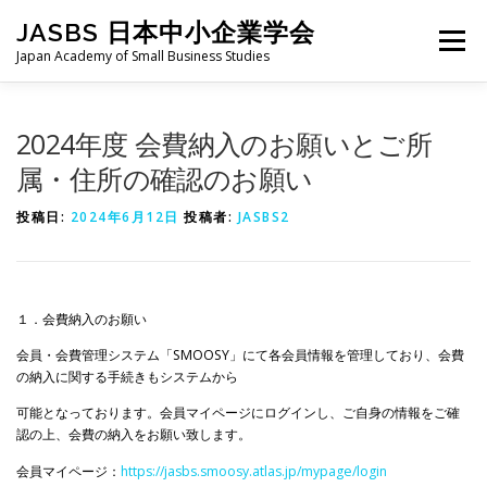
コ
JASBS 日本中小企業学会
ン
メニュー
テ
Japan Academy of Small Business Studies
ン
ツ
へ
日本中小企業学会について
お知らせ
会則・規定
2024年度 会費納入のお願いとご所
ス
キ
属・住所の確認のお願い
ッ
プ
全国大会
地区部会
学会論集
入会・会費
投稿日:
2024年6月12日
投稿者:
JASBS2
お問い合わせ
会員向け
旧サイト
１．会費納入のお願い
会員・会費管理システム「SMOOSY」にて各会員情報を管理しており、会費
の納入に関する手続きもシステムから
可能となっております。会員マイページにログインし、ご自身の情報をご確
認の上、会費の納入をお願い致します。
会員マイページ：
https://jasbs.smoosy.atlas.jp/mypage/login