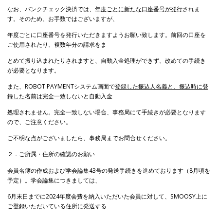
なお、バンクチェック決済では、
年度ごとに新たな口座番号が発行
されま
す。そのため、お手数ではございますが、
年度ごとに口座番号を発行いただきますようお願い致します。前回の口座を
ご使用されたり、複数年分の請求をま
とめて振り込まれたりされますと、自動入金処理ができず、改めての手続き
が必要となります。
また、ROBOT PAYMENTシステム画面で
登録した振込人名義と、振込時に登
録した名前は完全一致
しないと自動入金
処理されません。完全一致しない場合、事務局にて手続きが必要となります
ので、ご注意ください。
ご不明な点がございましたら、事務局までお問合せください。
２．ご所属・住所の確認のお願い
会員名簿の作成および学会論集43号の発送手続きを進めております（8月頃を
予定）。学会論集につきましては、
6月末日までに2024年度会費を納入いただいた会員に対して、SMOOSY上に
ご登録いただいている住所に発送する