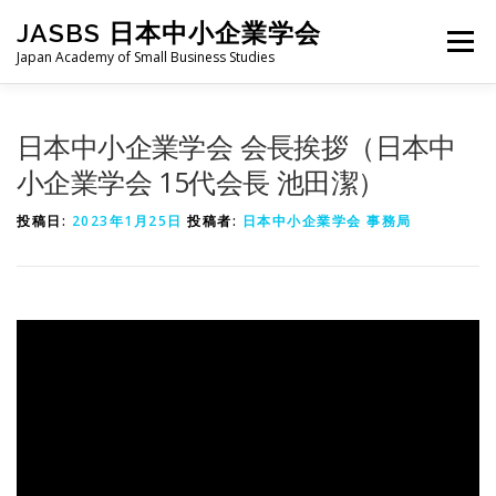
コ
JASBS 日本中小企業学会
ン
メニュー
テ
Japan Academy of Small Business Studies
ン
ツ
へ
日本中小企業学会について
お知らせ
会則・規定
日本中小企業学会 会長挨拶（日本中
ス
キ
小企業学会 15代会長 池田潔）
ッ
プ
全国大会
地区部会
学会論集
入会・会費
投稿日:
2023年1月25日
投稿者:
日本中小企業学会 事務局
お問い合わせ
会員向け
旧サイト