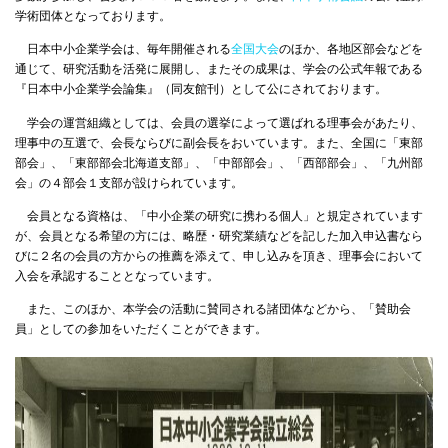
学術団体となっております。
日本中小企業学会は、毎年開催される
全国大会
のほか、各地区部会などを
通じて、研究活動を活発に展開し、またその成果は、学会の公式年報である
『日本中小企業学会論集』（同友館刊）として公にされております。
学会の運営組織としては、会員の選挙によって選ばれる理事会があたり、
理事中の互選で、会長ならびに副会長をおいています。また、全国に「東部
部会」、「東部部会北海道支部」、「中部部会」、「西部部会」、「九州部
会」の４部会１支部が設けられています。
会員となる資格は、「中小企業の研究に携わる個人」と規定されています
が、会員となる希望の方には、略歴・研究業績などを記した加入申込書なら
びに２名の会員の方からの推薦を添えて、申し込みを頂き、理事会において
入会を承認することとなっています。
また、このほか、本学会の活動に賛同される諸団体などから、「賛助会
員」としての参加をいただくことができます。