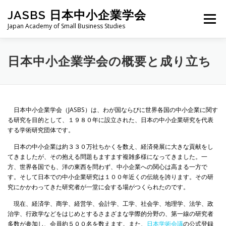
コ
JASBS 日本中小企業学会
ン
メニュー
テ
Japan Academy of Small Business Studies
ン
ツ
へ
日本中小企業学会について
お知らせ
会則・規定
日本中小企業学会の概要と成り立ち
ス
キ
ッ
プ
全国大会
地区部会
学会論集
入会・会費
日本中小企業学会（JASBS）は、わが国ならびに世界各国の中小企業に関す
る研究を目的として、１９８０年に設立された、日本の中小企業研究を代表
する学術研究団体です。
お問い合わせ
会員向け
旧サイト
日本の中小企業は約３３０万社ちかくを数え、経済発展に大きな貢献をし
てきましたが、その抱える問題もますます複雑多様になってきました。一
方、世界各国でも、洋の東西を問わず、中小企業への関心は高まる一方で
す。そして日本での中小企業研究は１００年近くの伝統を誇ります。その研
究にかかわってきた研究者が一堂に会する場がつくられたのです。
現在、経済学、商学、経営学、会計学、工学、社会学、地理学、法学、政
治学、行政学などをはじめとするさまざまな学際的分野の、第一線の研究者
多数が参加し、会員約５００名を数えます。また、
日本学術会議
の公式登録