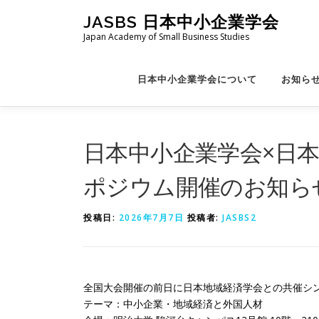
コ
JASBS 日本中小企業学会
ン
Japan Academy of Small Business Studies
テ
ン
ツ
日本中小企業学会について
お知ら
へ
ス
キ
ッ
日本中小企業学会×日本
プ
ポジウム開催のお知ら
投稿日:
2026年7月7日
投稿者:
JASBS2
全国大会開催の前日に日本地域経済学会との共催シ
テーマ：中小企業・地域経済と外国人材