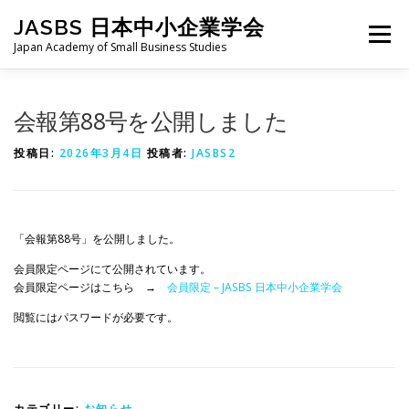
コ
JASBS 日本中小企業学会
ン
メニュー
テ
Japan Academy of Small Business Studies
ン
ツ
へ
日本中小企業学会について
お知らせ
会則・規定
会報第88号を公開しました
ス
キ
投稿日:
2026年3月4日
投稿者:
JASBS2
ッ
プ
全国大会
地区部会
学会論集
入会・会費
「会報第88号」を公開しました。
お問い合わせ
会員向け
旧サイト
会員限定ページにて公開されています。
会員限定ページはこちら →
会員限定 – JASBS 日本中小企業学会
閲覧にはパスワードが必要です。
カテゴリー:
お知らせ