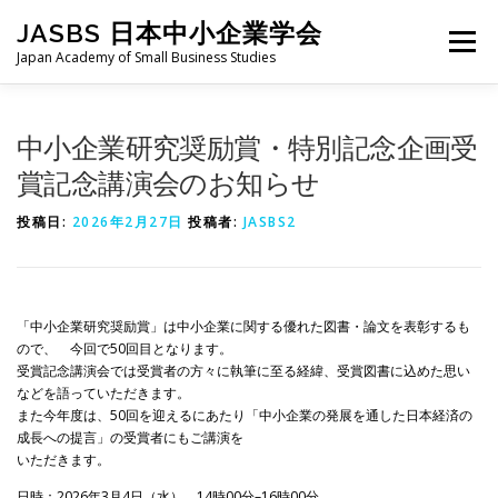
コ
JASBS 日本中小企業学会
ン
メニュー
テ
Japan Academy of Small Business Studies
ン
ツ
へ
日本中小企業学会について
お知らせ
会則・規定
中小企業研究奨励賞・特別記念企画受
ス
キ
賞記念講演会のお知らせ
ッ
プ
全国大会
地区部会
学会論集
入会・会費
投稿日:
2026年2月27日
投稿者:
JASBS2
お問い合わせ
会員向け
旧サイト
「中小企業研究奨励賞」は中小企業に関する優れた図書・論文を表彰するも
ので、 今回で50回目となります。
受賞記念講演会では受賞者の方々に執筆に至る経緯、受賞図書に込めた思い
などを語っていただきます。
また今年度は、50回を迎えるにあたり「中小企業の発展を通した日本経済の
成長への提言」の受賞者にもご講演を
いただきます。
日時：2026年3月4日（水） 14時00分–16時00分