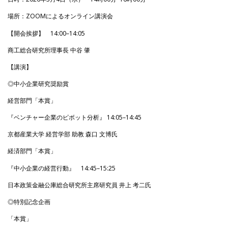
場所：ZOOMによるオンライン講演会
【開会挨拶】 14:00–14:05
商工総合研究所理事長 中谷 肇
【講演】
◎中小企業研究奨励賞
経営部門「本賞」
『ベンチャー企業のピボット分析』 14:05–14:45
京都産業大学 経営学部 助教 森口 文博氏
経済部門「本賞」
『中小企業の経営行動』 14:45–15:25
日本政策金融公庫総合研究所主席研究員 井上 考二氏
◎特別記念企画
「本賞」