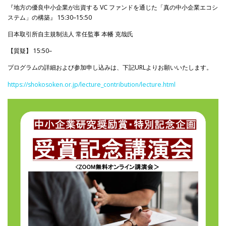
『地方の優良中小企業が出資する VC ファンドを通じた「真の中小企業エコシ
ステム」の構築』 15:30–15:50
日本取引所自主規制法人 常任監事 本幡 克哉氏
【質疑】 15:50–
プログラムの詳細および参加申し込みは、下記URLよりお願いいたします。
https://shokosoken.or.jp/lecture_contribution/lecture.html