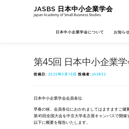
コ
JASBS 日本中小企業学会
ン
Japan Academy of Small Business Studies
テ
ン
ツ
日本中小企業学会について
お知ら
へ
ス
キ
ッ
第45回 日本中小企業
プ
投稿日:
2025年3月10日
投稿者:
JASBS2
日本中小企業学会会員各位
早春の候、会員各位におかれましてはますますご健
第45回全国大会を中京大学名古屋キャンパスで開催
以下に概要を報告いたします。