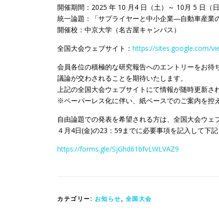
開催期間：2025 年 10 月4 日（土）～ 10月 5 日（
統一論題：「サプライヤーと中小企業―自動車産業
開催校：中京大学（名古屋キャンパス）
全国大会ウェブサイト：
https://sites.google.com/v
会員各位の積極的な研究報告へのエントリーをお待
議論が交わされることを期待いたします。
上記の全国大会ウェブサイトにて情報が随時更新さ
※ペーパーレス化に伴い、紙ベースでのご案内を控
自由論題での発表を希望される方は、全国大会ウェ
４月4日(金)の23：59までに必要事項を記入して下
https://forms.gle/SjGhd61bfvLWLVAZ9
カテゴリー:
お知らせ
,
全国大会