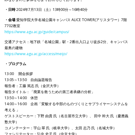
・日時
2024年7月13日（土）13時00分～16時40分
・会場
愛知学院大学名城公園キャンパス ALICE TOWER(アリスタワー）7階
7702教室
https://www.agu.ac.jp/guide/campus/
交通アクセス：地下鉄「名城公園」駅・2番出入口より徒歩2分、キャンパス
最奥の建物
https://www.agu.ac.jp/access/meijo/
・プログラム
13:00 開会挨拶
13:05～13:50 自由論題報告
報告者：工藤 篤志 氏（金沢大学）
報告タイトル：「廃業を救うための第三者承継の分析」
13:50～14:00 休憩
14:00～16:00 企画「変貌する中部のものづくりとサプライヤーシステムを
考える 」
ゲストスピーカー：下野 由貴 氏（名古屋市立大学）、 田中 幹大 氏（慶應義
塾大学）
コメンテーター：宇山 翠 氏（岐阜大学）、太田 志乃 氏（名城大学）
ファシリテーター：弘中 史子 氏（中京大学）