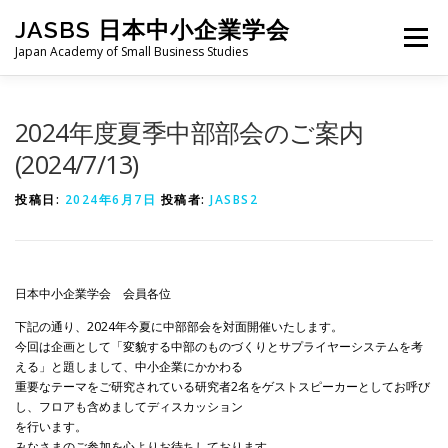
コ
JASBS 日本中小企業学会
ン
メニュー
テ
Japan Academy of Small Business Studies
ン
ツ
へ
日本中小企業学会について
お知らせ
会則・規定
2024年度夏季中部部会のご案内
ス
キ
(2024/7/13)
ッ
プ
全国大会
地区部会
学会論集
入会・会費
投稿日:
2024年6月7日
投稿者:
JASBS2
お問い合わせ
会員向け
旧サイト
日本中小企業学会 会員各位
下記の通り、2024年今夏に中部部会を対面開催いたします。
今回は企画として「変貌する中部のものづくりとサプライヤーシステムを考
える」と題しまして、中小企業にかかわる
重要なテーマをご研究されている研究者2名をゲストスピーカーとしてお呼び
し、フロアも含めましてディスカッション
を行います。
みなさまのご参加を心よりお待ちしております。