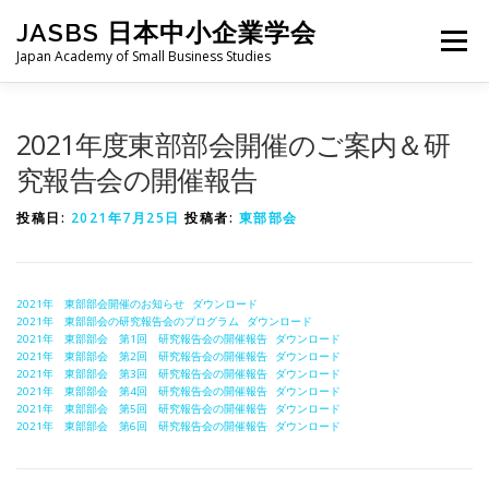
コ
JASBS 日本中小企業学会
ン
メニュー
テ
Japan Academy of Small Business Studies
ン
ツ
へ
日本中小企業学会について
お知らせ
会則・規定
2021年度東部部会開催のご案内＆研
ス
キ
究報告会の開催報告
ッ
プ
全国大会
地区部会
学会論集
入会・会費
投稿日:
2021年7月25日
投稿者:
東部部会
お問い合わせ
会員向け
旧サイト
2021年 東部部会開催のお知らせ
ダウンロード
2021年 東部部会の研究報告会のプログラム
ダウンロード
2021年 東部部会 第1回 研究報告会の開催報告
ダウンロード
2021年 東部部会 第2回 研究報告会の開催報告
ダウンロード
2021年 東部部会 第3回 研究報告会の開催報告
ダウンロード
2021年 東部部会 第4回 研究報告会の開催報告
ダウンロード
2021年 東部部会 第5回 研究報告会の開催報告
ダウンロード
2021年 東部部会 第6回 研究報告会の開催報告
ダウンロード