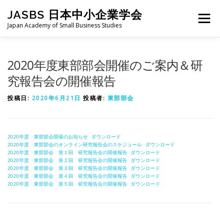
コ
JASBS 日本中小企業学会
ン
メニュー
テ
Japan Academy of Small Business Studies
ン
ツ
へ
日本中小企業学会について
お知らせ
会則・規定
2020年度東部部会開催のご案内＆研
ス
キ
究報告会の開催報告
ッ
プ
全国大会
地区部会
学会論集
入会・会費
投稿日:
2020年6月21日
投稿者:
東部部会
お問い合わせ
会員向け
旧サイト
2020年度 東部部会開催のお知らせ
ダウンロード
2020年度 東部部会のオンライン研究報告会のスケジュール
ダウンロード
2020年度 東部部会 第１回 研究報告会の開催報告
ダウンロード
2020年度 東部部会 第２回 研究報告会の開催報告
ダウンロード
2020年度 東部部会 第３回 研究報告会の開催報告
ダウンロード
2020年度 東部部会 第４回 研究報告会の開催報告
ダウンロード
2020年度 東部部会 第５回 研究報告会の開催報告
ダウンロード